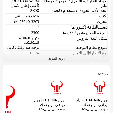
الأبعاد الخارجية (الطول*العرض*الارتفاع)
4080
*
1830
*2
730
ملم
(أعلى إطار الأمان)
الحد الأدنى لجودة الاستخدام (كجم)
2890
يكتب
4*4 دفع رباعي
محرك
YN4EZ070-32CR
تصنيف
الطاقة (كيلوواط)
66.2
سرعة المعايرة
(
ص / دقيقة
)
2300
شكل علبة التروس
تكوين الطائرة
الميكانيكية
نموذج نظام التوجيه
توجيه هيدروليكي كامل
نوع الاطارات
إلى الأمام
9.5-24
يعكس
رؤية المزيد
14.9-30
قاعدة العجلات (مم)
2080
مداس العجلة
العجلات الأمامية
、
1350
、
1300
يوصي
1550
、
1420
العجلات الخلفية
1300-1500
سرعة نقل الطاقة ص /
م
في
540/760
شكل نظام التعليق الهيدروليكي
نوع منفصل
شكل جهاز التعليق
نظام تعليق خلفي
جرار TTM1404 | جرار
جرار TTQ1804 | جرار
ثلاثي النقاط
زراعي بأربع عجلات
زراعي بأربع عجلات
مكافحة دوران/بيت العجلة
مكافحة دوران
نموذج : تي تي ال904
نموذج : تي تي ال904
أقصى
ثقل الموازنة (للأمام/للخلف)
144/60