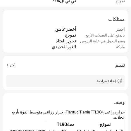
تي تي ال904
نموذج
ممتلكات
أخضر غامق
أخضر
نموذج
بالدفع على العجلات الأربع
تحول العتاد
وضع التحول في علبة التروس
الثور الحديدي
ماركة
تقييم
أكثر
إضافة مراجعة
وصف
جرار زراعي Tiantuo Tieniu TTL904، جرار زراعي متوسط القوة بأربع
عجلات.
نموذج
ت
TL904