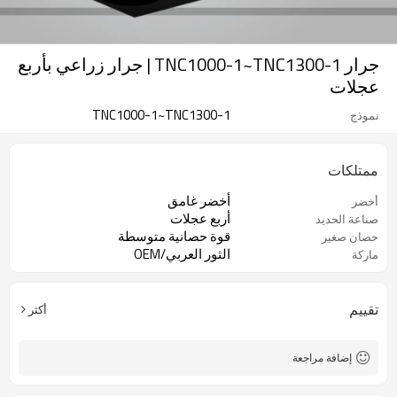
جرار TNC1000-1~TNC1300-1 | جرار زراعي بأربع
عجلات
TNC1000-1~TNC1300-1
نموذج
ممتلكات
أخضر غامق
أخضر
أربع عجلات
صناعة الحديد
قوة حصانية متوسطة
حصان صغير
الثور العربي/OEM
ماركة
تقييم
أكثر
إضافة مراجعة