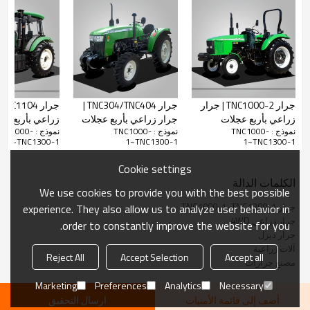
الحجم الزائد
(الطول ×
4685×2046×2895
4685×2046×2895
4382×2046×2895
4382×2046×2895
العرض ×
الارتفاع) مم
كجم دقيقة.
وزن
3760
3760
3590
3590
جرار TNC1000-2 | جرار
جرار TNC304/TNC404 |
ج
التشغيل
زراعي بأربع عجلات
جرار زراعي بأربع عجلات
زراعي بأربع عج
(كجم)
نموذج : TNC1000-
نموذج : TNC1000-
نموذج : TNC1000
1~TNC1300-1
1~TNC1300-1
1~TNC1300-1
يكتب
4×2 دفع ثنائي
LR6A3ZU-
LR6M5U-
LR4M5ZU-
LR4B3ZU-
Cookie settings
محرك
T93X-U3
T93-U3
T93-U3
T93Y1-U3
الكلمات الدالة
We use cookies to provide you with the best possible
الطاقة
جرار TNC1000-1~TNC1300-1
experience. They also allow us to analyze user behavior in
المقدرة
73.5
81
88.2
95.6
جرار زراعي 4WD
order to constantly improve the website for you.
(كيلوواط)
جرار ديزل
آلات زراعية
السرعة
Reject All
Accept Selection
Accept all
مصنع جرارات
المقدرة (ص
2300
2300
2300
2300
/ دقيقة)
Marketing
Preferences
Analytics
Necessary
أضف إلى قائمة الأمنيات
ارسال التحقيق
التشبث
12 بوصة، جاف، مفعول مزدوج