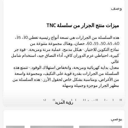
وصف
ميزات منتج الجرار من سلسلة TNC
هذه السلسلة من الجرارات هي تسعة أنواع رئيسية تغطي 30، 35،
40، 45، 50، 55، 60، حصان، وهناك مجموعة متنوعة من
نماذج التكوين للاختيار. · هيكل مدمج، عملية مرنة ومريحة. · قوة جر
كبيرة، احتياطي عزم الدوران كافٍ، أداء التصاق جيد، استخدام شامل
عالي
معدل. بداية كهربائية ومريحة، وانخفاض استهلاك الوقود. · تتمتع هذه
السلسلة من الجرارات بقدرة قوية على التكيف، ومجموعة واسعة
من الأغراض، ومناسبة بشكل خاص لحقول الأرز. · هذه السلسلة من
مظهر الجرار موجزة وجميلة وسهلة
المواصفات الفنية للجرارات ذات العجلات
رؤية المزيد
نموذج
يوصي
جزء اسم
TNC1000-1
TNC1100-1
TNC1200-1
TNC1300-1