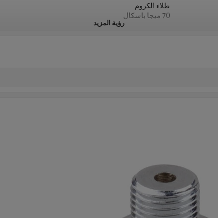
طلاء الكروم
70 ميجا باسكال
رؤية المزيد
15 يومًا
1 قطعة صندوق بلاستيكي / كرتون / منصة خشبية
دولي