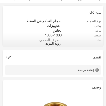
ممتلكات
صمام التحكم في الضغط
نوع الصمام
التجهيزات
يكتب
نحاس
مادة
1000-1000
ضغط
الصرف الصحي
طلب
رؤية المزيد
3-45
تدفق
15 يومًا
موعد التسليم
BSPT
خيط
تقييم
أكثر
1/8-2 بوصة
مقاس
إضافة مراجعة
وصف