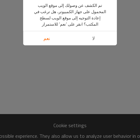
تم الكشف عن وصولك إلى موقع الويب
المحمول على جهاز الكمبيوتر، هل ترغب في
إعادة التوجيه إلى موقع الويب لسطح
المكتب؟ انقر على 'نعم' للاستمرار
لا
نعم
Cookie settings
ssible experience. They also allow us to analyze user behavior in 