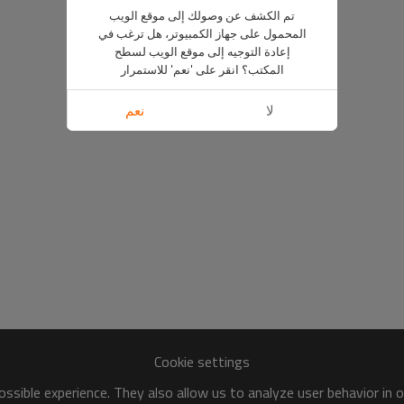
تم الكشف عن وصولك إلى موقع الويب
المحمول على جهاز الكمبيوتر، هل ترغب في
إعادة التوجيه إلى موقع الويب لسطح
المكتب؟ انقر على 'نعم' للاستمرار
لا
نعم
Cookie settings
ssible experience. They also allow us to analyze user behavior in 