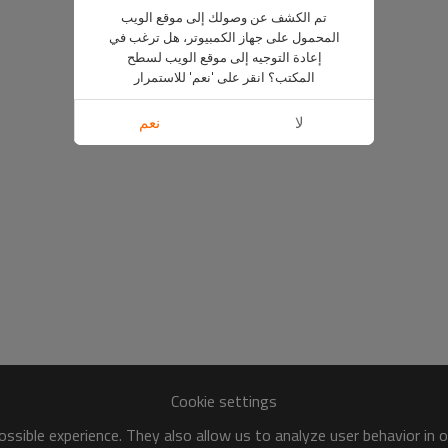
تم الكشف عن وصولك إلى موقع الويب
المحمول على جهاز الكمبيوتر، هل ترغب في
إعادة التوجيه إلى موقع الويب لسطح
المكتب؟ انقر على 'نعم' للاستمرار
لا
نعم
Cookie settings
ssible experience. They also allow us to analyze user behavior in 